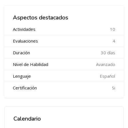
Salta Cursos en Promoción
Aspectos destacados
Actividades
10
Evaluaciones
4
Duración
30 días
Nivel de Habilidad
Avanzado
Lenguaje
Español
Certificación
Si
Salta Intro del Curso
Calendario
Salta Calendario