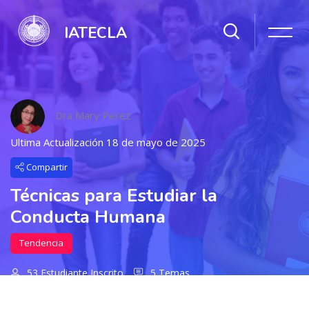
IATECLA
Dra Mary Perez
Ultima Actualización 18 de mayo de 2025
Compartir
Técnicas para Estudiar la
Conducta Humana
Tendencia
53 Estudiante Inscrito
5 Temas
Salta al contenido principal