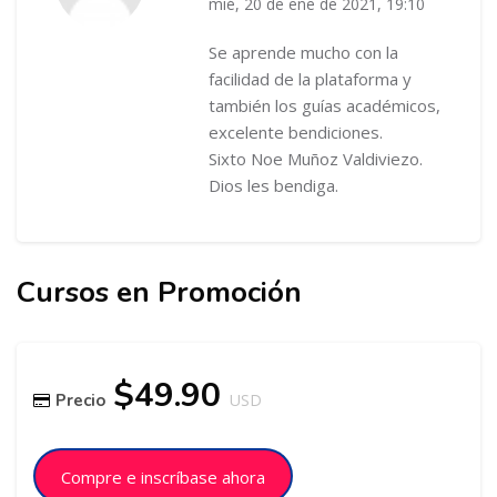
mié, 20 de ene de 2021, 19:10
Se aprende mucho con la
facilidad de la plataforma y
también los guías académicos,
excelente bendiciones.
Sixto Noe Muñoz Valdiviezo.
Dios les bendiga.
Cursos en Promoción
Salta [Cocoon] Related courses
Salta [Cocoon] Course Enrolment
$49.90
Precio
USD
Compre e inscríbase ahora