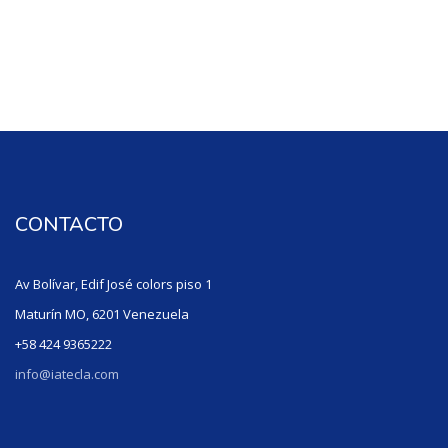
Salta Intro del Curso
CONTACTO
Av Bolívar, Edif José colors piso 1
Maturín MO, 6201 Venezuela
+58 424 9365222
info@iatecla.com