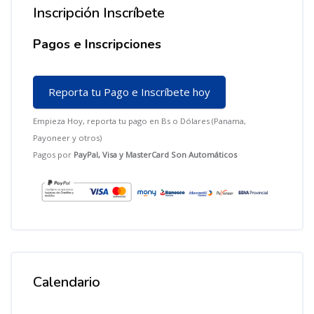
Inscripción Inscríbete
Salta Inscripción Inscríbete
Pagos e Inscripciones
Reporta tu Pago e Inscríbete hoy
Empieza Hoy, reporta tu pago en Bs o Dólares (Panama,
Payoneer y otros)
Pagos por
P
ayPal, Visa y MasterCard Son Automáticos
Calendario
Salta Calendario