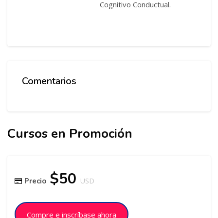
Cognitivo Conductual.
Comentarios
Salta Comentarios
Cursos en Promoción
Salta [Cocoon] Related courses
Salta [Cocoon] Course Enrolment
$50
Precio
USD
Compre e inscríbase ahora