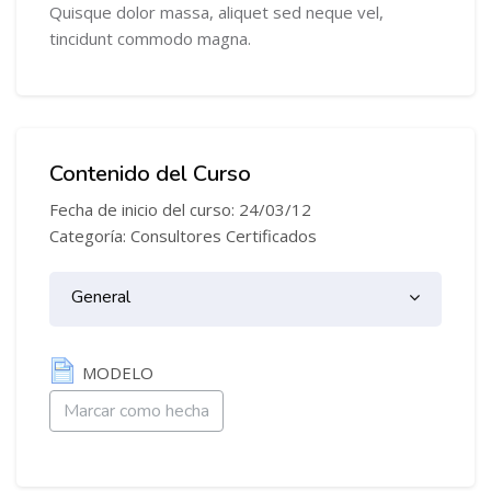
Quisque dolor massa, aliquet sed neque vel,
tincidunt commodo magna.
Contenido del Curso
Fecha de inicio del curso: 24/03/12
Categoría: Consultores Certificados
Diagrama de temas
General
General
Página
MODELO
Marcar como hecha