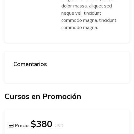
dolor massa, aliquet sed
neque vel, tincidunt
commodo magna. tincidunt
commodo magna.
Comentarios
Salta Comentarios
Cursos en Promoción
Salta [Cocoon] Related courses
Salta [Cocoon] Course Enrolment
$380
Precio
USD