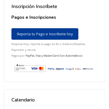
Inscripción Inscríbete
Salta Inscripción Inscríbete
Pagos e Inscripciones
Reporta tu Pago e Inscríbete hoy
Empieza Hoy, reporta tu pago en Bs o Dólares (Panama,
Payoneer y otros)
Pagos por
P
ayPal, Visa y MasterCard Son Automáticos
Calendario
Salta Calendario