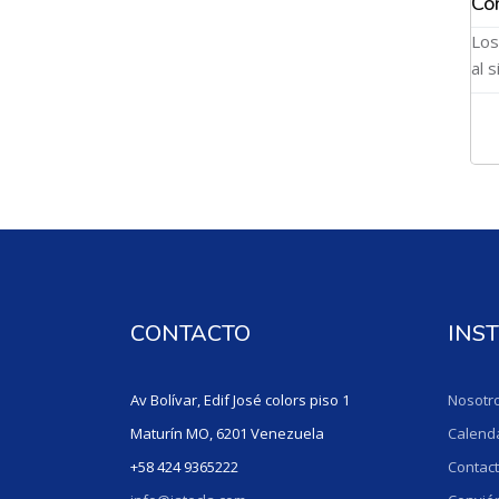
Co
Los
al 
CONTACTO
INS
Av Bolívar, Edif José colors piso 1
Nosotr
Maturín MO, 6201 Venezuela
Calend
+58 424 9365222
Contac