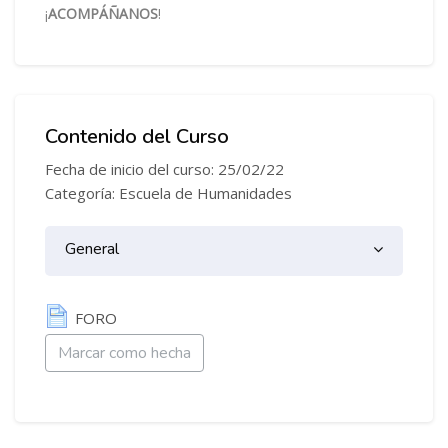
¡
ACOMPÁÑANOS
!
Contenido del Curso
Fecha de inicio del curso: 25/02/22
Categoría: Escuela de Humanidades
Diagrama de temas
General
General
Página
FORO
Marcar como hecha