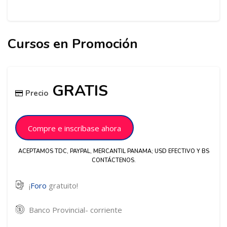
Cursos en Promoción
Salta [Cocoon] Related courses
Salta [Cocoon] Course Enrolment
GRATIS
Precio
Compre e inscríbase ahora
ACEPTAMOS TDC, PAYPAL, MERCANTIL PANAMA; USD EFECTIVO Y BS
CONTÁCTENOS.
¡
Foro
gratuito!
Banco Provincial- corriente