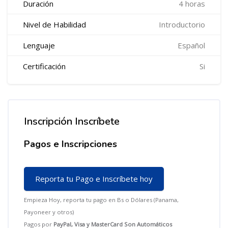
Duración
4 horas
Nivel de Habilidad
Introductorio
Lenguaje
Español
Certificación
Si
Inscripción Inscríbete
Salta Inscripción Inscríbete
Pagos e Inscripciones
Reporta tu Pago e Inscríbete hoy
Empieza Hoy, reporta tu pago en Bs o Dólares (Panama,
Payoneer y otros)
Pagos por
P
ayPal, Visa y MasterCard Son Automáticos