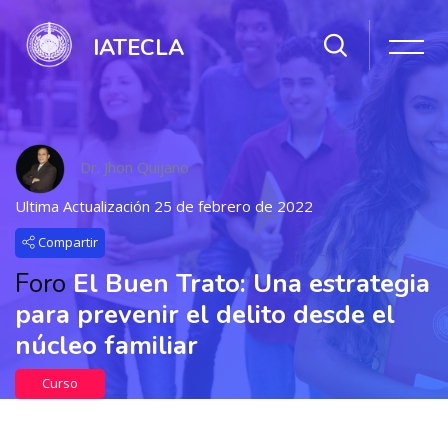
IATECLA
Dr. Jhon Quijano
Ultima Actualización 25 de febrero de 2022
Compartir
Foro
El Buen Trato: Una estrategia
para prevenir el delito desde el
núcleo familiar
Curso
Salta al contenido principal
37 Estudiante Inscrito
0 Temas